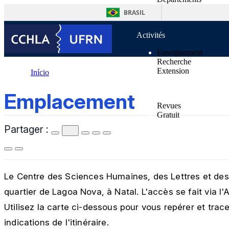
contenu
Unités supplémentair
BRASIL
Normes
Activités
Enseignement
Recherche
Extension
Início
Publications
Emplacement
Emplacement
Revues
Gratuit
Partager :
Nouvelles
Contacts
Le Centre des Sciences Humaines, des Lettres et des 
quartier de Lagoa Nova, à Natal. L'accès se fait via l'
Utilisez la carte ci-dessous pour vous repérer et trac
indications de l'itinéraire.