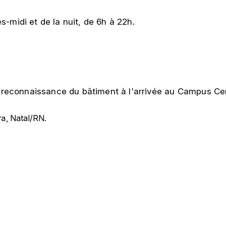
-midi et de la nuit, de 6h à 22h.
la reconnaissance du bâtiment à l'arrivée au Campus Cen
a, Natal/RN.
(84) 3342-2243
/
(84) 99193-6154 (WhatsApp)