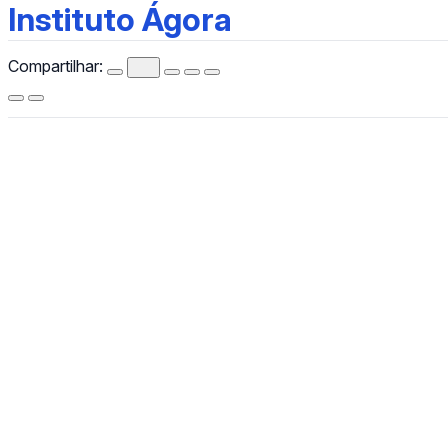
Instituto Ágora
Instituto Ágora
Compartilhar:
CCHLA
Centro de Ciências Humanas,
Letras e Artes
Instagram
WhatsApp
(84) 3342-2243
/
(84) 99193-6154 (WhatsApp)
secretariacchla@gmail.com
Av. Sen. Salgado Filho, 3000, Lagoa Nova, Natal/RN, CEP
59078-970.
Campus Universitário Central, Prédio Administrativo do