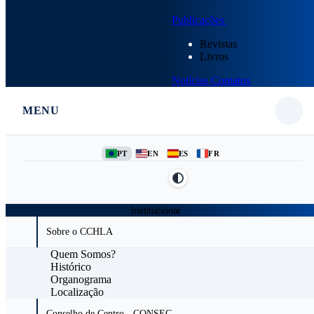
Publicações
Revistas
Livros
Notícias
Contatos
MENU
PT
EN
ES
FR
Institucional
Sobre o CCHLA
Quem Somos?
Histórico
Organograma
Localização
Conselho de Centro - CONSEC