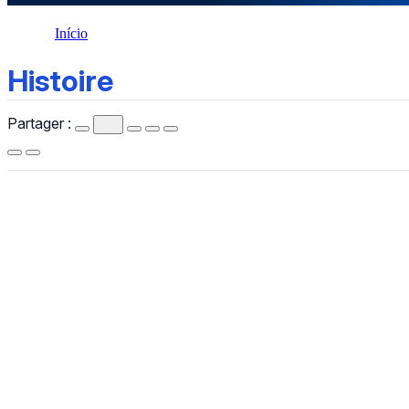
Início
Histoire
Histoire
Partager :
CCHLA
Centro de Ciências Humanas,
Letras e Artes
Instagram
WhatsApp
(84) 3342-2243
/
(84) 99193-6154 (WhatsApp)
secretariacchla@gmail.com
Av. Sen. Salgado Filho, 3000, Lagoa Nova, Natal/RN, CEP