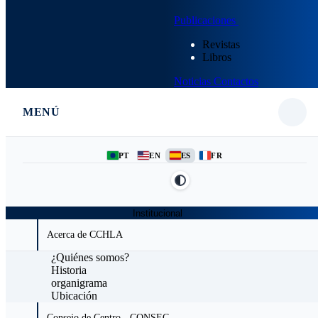
Publicaciones
Revistas
Libros
Noticias
Contactos
MENÚ
PT
EN
ES
FR
Institucional
Acerca de CCHLA
¿Quiénes somos?
Historia
organigrama
Ubicación
Consejo de Centro - CONSEC