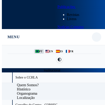
Publicações
Revistas
Livros
Notícias
Contatos
MENU
PT
EN
ES
FR
Institucional
Sobre o CCHLA
Quem Somos?
Histórico
Organograma
Localização
Conselho de Centro - CONSEC