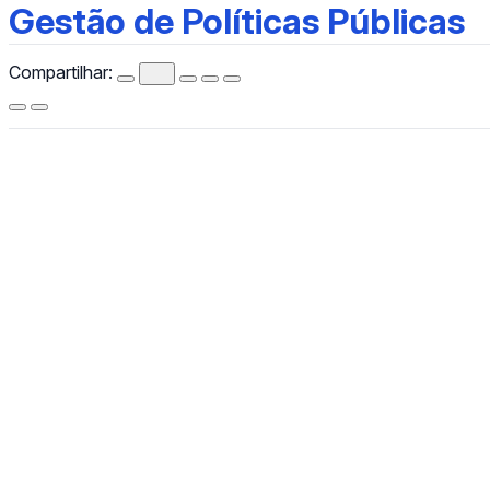
Gestão de Políticas Públicas
Gestão de Políticas Públicas
Compartilhar:
CCHLA
Centro de Ciências Humanas,
Letras e Artes
Instagram
WhatsApp
(84) 3342-2243
/
(84) 99193-6154 (WhatsApp)
secretariacchla@gmail.com
Av. Sen. Salgado Filho, 3000, Lagoa Nova, Natal/RN, CEP
59078-970.
Campus Universitário Central, Prédio Administrativo do