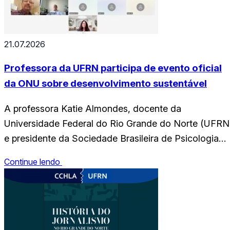
do curso de Artes Visuais. Ao todo, estão sendo…
21.07.2026
Professora da UFRN participa de evento oficial
da ONU sobre desenvolvimento sustentável
A professora Katie Almondes, docente da
Universidade Federal do Rio Grande do Norte (UFRN
e presidente da Sociedade Brasileira de Psicologia
(SBP), participou, no dia 14 de julho, do Evento
Continue lendo
Paralelo Oficial do Fórum Político de Alto Nível das
Nações Unidas sobre Desenvolvimento Sustentável
(HLPF 2026), intitulado “A Confiança como
Infraestrutura para o ODS 11:…