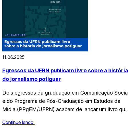
11.06.2025
Egressos da UFRN publicam livro sobre a história
do jornalismo potiguar
Dois egressos da graduação em Comunicação Socia
e do Programa de Pós-Graduação em Estudos da
Mídia (PPgEM/UFRN) acabam de lançar um livro que
resgata as origens da imprensa norte-rio-grandense.
Continue lendo
História do Jornalismo no Rio Grande do Norte (1832