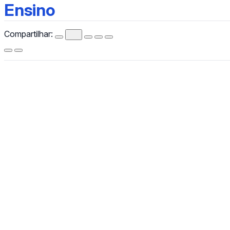
Ensino
Ensino
Compartilhar:
CCHLA
Centro de Ciências Humanas,
Letras e Artes
Instagram
WhatsApp
(84) 3342-2243
/
(84) 99193-6154 (WhatsApp)
secretariacchla@gmail.com
Av. Sen. Salgado Filho, 3000, Lagoa Nova, Natal/RN, CEP
59078-970.
Campus Universitário Central, Prédio Administrativo do