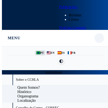
Publicações
Revistas
Livros
Notícias
Contatos
MENU
PT
EN
ES
FR
Institucional
Sobre o CCHLA
Quem Somos?
Histórico
Organograma
Localização
Conselho de Centro - CONSEC