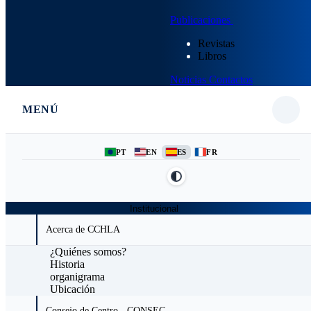
Publicaciones
Revistas
Libros
Noticias
Contactos
MENÚ
PT
EN
ES
FR
Institucional
Acerca de CCHLA
¿Quiénes somos?
Historia
organigrama
Ubicación
Consejo de Centro - CONSEC