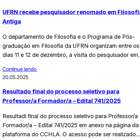
em Natal, das 16h às 22h. A obra é o resultado de 18
anos…
UFRN recebe pesquisador renomado em Filosofi
Antiga
O departamento de Filosofia e o Programa de Pós-
graduação em Filosofia da UFRN organizam entre os
dias 11 e 12 de dezembro, a visita do pesquisador em
Filosofia Antiga, Gabriel Xavier, da Universidade
Continue lendo
Federal de Ouro Preto (UFOP) à nossa instituição.
20.05.2025
Durante sua visita, o pesquisador ministrará um curs
e uma conferência com o tema…
Resultado final do processo seletivo para
Professor/a Formador/a – Edital 741/2025
Resultadi final do processo seletivo para Professor/a
Formador/a – Edital 741/2025 em anexo na página da
plataforma do CCHLA. O acesso pode ser realizado