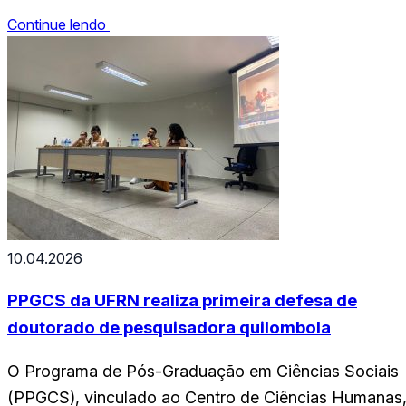
também na página de notícias do Curso de
Continue lendo
Licenciatura em Educação Cultural Indígena, através
do seguinte link:
https://sigaa.ufrn.br/sigaa/public/curso/noticias_desc.j
noticia=181773212&lc=pt_BR&id=174979631
Confira: RESULTADO_FINAL_Edital_2025-2_
10.04.2026
PPGCS da UFRN realiza primeira defesa de
doutorado de pesquisadora quilombola
O Programa de Pós-Graduação em Ciências Sociais
(PPGCS), vinculado ao Centro de Ciências Humanas