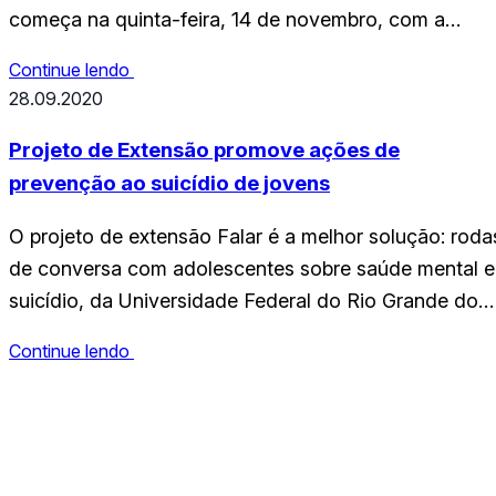
começa na quinta-feira, 14 de novembro, com a
edição deste semestre promovida pelo grupo de
Continue lendo
pesquisa DESCOM – Insurgências Decoloniais,
28.09.2020
Comunicação, Artes e Humanidades, do
Departamento de Comunicação Social da
Projeto de Extensão promove ações de
Universidade Federal do Rio Grande do Norte. Esta
prevenção ao suicídio de jovens
edição tem…
O projeto de extensão Falar é a melhor solução: roda
de conversa com adolescentes sobre saúde mental e
suicídio, da Universidade Federal do Rio Grande do
Norte (UFRN), divulga cartilha com ações sobre
Continue lendo
prevenção ao suicídio para jovens, em alusão ao mês
de prevenção Setembro Amarelo. A cartilha foi
CCHLA
elaborada pelos alunos do curso de…
Centro de Ciências Humanas,
Letras e Artes