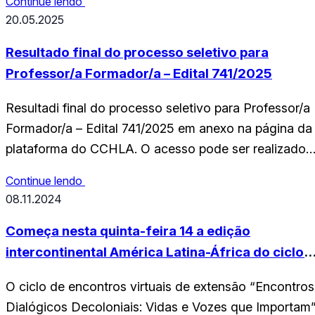
Continue lendo
mostra é promovida por Rierson Marcos Maia e Ingri
20.05.2025
Torres, estudantes do Departamento de Comunicaçã
Social (Decom/UFRN). As fotografias estão em
Resultado final do processo seletivo para
exibição até o dia 31…
Professor/a Formador/a – Edital 741/2025
Resultadi final do processo seletivo para Professor/a
Formador/a – Edital 741/2025 em anexo na página da
plataforma do CCHLA. O acesso pode ser realizado
também na página de notícias do Curso de
Continue lendo
Licenciatura em Educação Cultural Indígena, através
08.11.2024
do seguinte link:
https://sigaa.ufrn.br/sigaa/public/curso/noticias_desc.j
Começa nesta quinta-feira 14 a edição
noticia=181773212&lc=pt_BR&id=174979631
intercontinental América Latina-África do ciclo
Confira: RESULTADO_FINAL_Edital_2025-2_
Encontros Dialógicos Decoloniais
O ciclo de encontros virtuais de extensão “Encontros
Dialógicos Decoloniais: Vidas e Vozes que Importam