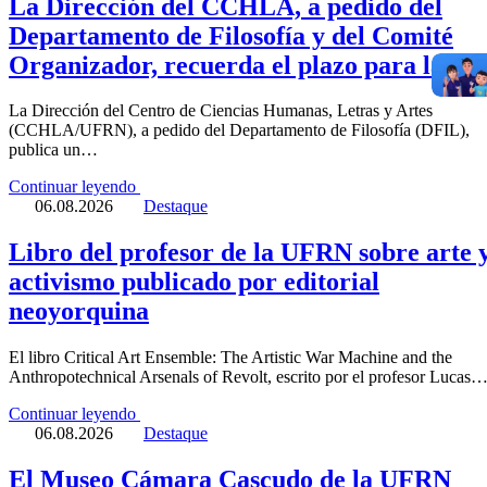
La Dirección del CCHLA, a pedido del
Departamento de Filosofía y del Comité
Organizador, recuerda el plazo para la
presentación de resúmenes en la XXXV
La Dirección del Centro de Ciencias Humanas, Letras y Artes
Semana de Filosofía de la UFRN
(CCHLA/UFRN), a pedido del Departamento de Filosofía (DFIL),
publica un…
Continuar leyendo
06.08.2026
Destaque
Libro del profesor de la UFRN sobre arte 
activismo publicado por editorial
neoyorquina
El libro Critical Art Ensemble: The Artistic War Machine and the
Anthropotechnical Arsenals of Revolt, escrito por el profesor Lucas
Continuar leyendo
06.08.2026
Destaque
El Museo Cámara Cascudo de la UFRN