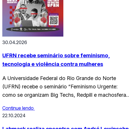
30.04.2026
UFRN recebe seminário sobre feminismo,
tecnologia e violência contra mulheres
A Universidade Federal do Rio Grande do Norte
(UFRN) recebe o seminário “Feminismo Urgente:
como se organizam Big Techs, Redpill e machosfera
na exploração e ódio às mulheres”, que será realizad
Continue lendo
no dia 06 de maio (quarta-feira), no auditório do
22.10.2024
Departamento de Comunicação (DECOM), às 18h. A
atividade contará com duas palestrantes externas.
Labmask realiza encontro com André Lewinsohn