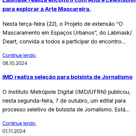
Bruna Camila…
para explorar a Arte Mascareira.
Nesta terça-feira (22), o Projeto de extensão “O
Mascaramento em Espaços Urbanos”, do Labmask/
Deart, convida a todos a participar do encontro
Trajetória de Prática Mascareira, que contará com
Continue lendo
uma conversa especial com o mascareiro André
08.10.2024
Marcelino da Silva Lewinsohn. O evento acorrerá às
14h30 na Sala E do Deart. Para quem ainda não
IMD realiza seleção para bolsista de Jornalismo
conhece,…
O Instituto Metrópole Digital (IMD/UFRN) publicou,
nesta segunda-feira, 7 de outubro, um edital para
processo seletivo de bolsista de Jornalismo. Está
sendo ofertada uma vaga, bem como cadastro
Continue lendo
reserva, com remuneração de R$ 930 e carga horári
01.11.2024
de 20 horas semanais. As inscrições devem ser