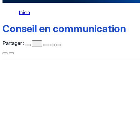
Início
Conseil en communication
Conseil en communication
Partager :
CCHLA
Centro de Ciências Humanas,
Letras e Artes
Instagram
WhatsApp
(84) 3342-2243
/
(84) 99193-6154 (WhatsApp)
secretariacchla@gmail.com
Av. Sen. Salgado Filho, 3000, Lagoa Nova, Natal/RN, CEP