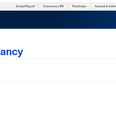
Simplifique!
Comunica BR
Participe
Acesso à inf
tancy