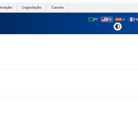
ormação
Legislação
Canais
PT
EN
ES
F