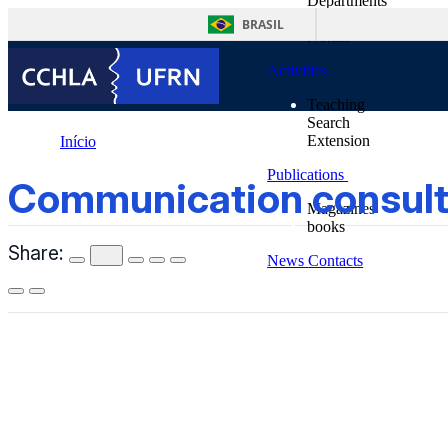
Departments
content
Supplementary Units
BRASIL
Norms
Activities
Teaching
Search
Extension
Início
Publications
Communication consultancy
Communication consul
Magazines
books
Share:
News
Contacts
CCHLA
Centro de Ciências Humanas,
Letras e Artes
Instagram