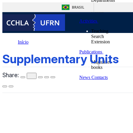
Departments
content
Supplementary Units
BRASIL
Norms
Activities
Teaching
Search
Extension
Início
Publications
Supplementary Units
Supplementary Units
Magazines
books
Share:
News
Contacts
CCHLA
Centro de Ciências Humanas,
Letras e Artes
Instagram