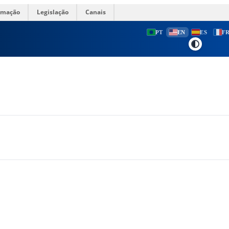
ormação
Legislação
Canais
PT
EN
ES
F