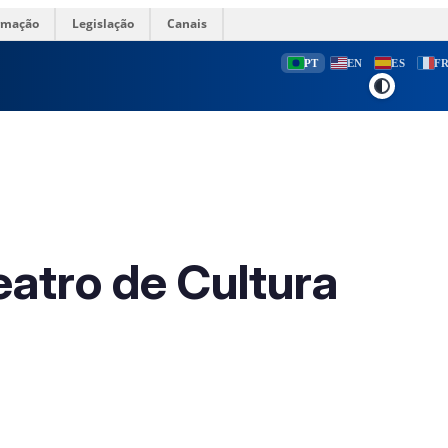
ormação
Legislação
Canais
PT
EN
ES
F
atro de Cultura