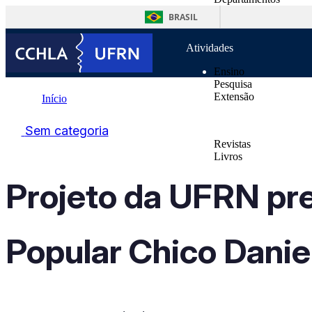
o
Unidades Suplementa
conteúdo
BRASIL
Normas
Atividades
Ensino
Pesquisa
Extensão
Início
Publicações
Sem categoria
Sem categoria
Revistas
Projeto da UFRN preserva memória do Teatro de Cultura Popula
Livros
Notícias
Contatos
Projeto da UFRN pre
Popular Chico Danie