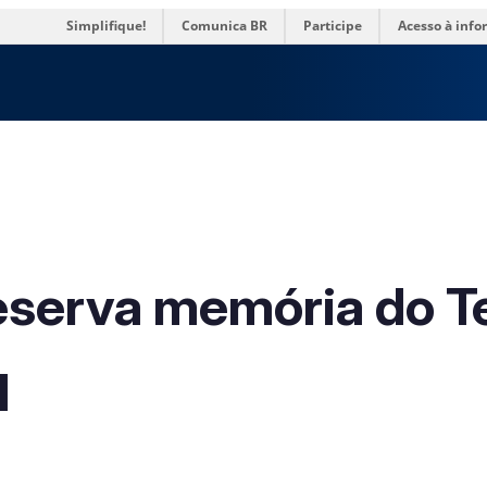
res
Simplifique!
Comunica BR
Participe
Acesso à inf
r...
serva memória do Te
l