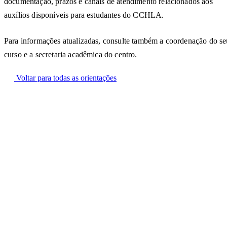
documentação, prazos e canais de atendimento relacionados aos
auxílios disponíveis para estudantes do CCHLA.
Para informações atualizadas, consulte também a coordenação do se
curso e a secretaria acadêmica do centro.
Voltar para todas as orientações
CCHLA
Centro de Ciências Humanas,
Letras e Artes
Instagram
WhatsApp
(84) 3342-2243
/
(84) 99193-6154 (WhatsApp)
secretariacchla@gmail.com
Av. Sen. Salgado Filho, 3000, Lagoa Nova, Natal/RN, CEP
59078-970.