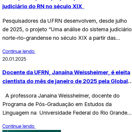
judiciário do RN no século XIX
Pesquisadores da UFRN desenvolvem, desde julho
de 2025, o projeto “Uma análise do sistema judiciário
norte-rio-grandense no século XIX a partir das
comarcas de Santana do Matos e de Assú”, voltado 
Continue lendo
investigação do funcionamento da Justiça no Rio
20.01.2025
Grande do Norte durante o período oitocentista. A
iniciativa integra um edital aberto e é coordenada…
Docente da UFRN, Janaína Weissheimer, é eleita
cientista do mês de janeiro de 2025 pela Global
Science of Learning Education Network
A professora Janaina Weissheimer, docente do
Programa de Pós-Graduação em Estudos da
Linguagem na Universidade Federal do Rio Grande
do Norte (UFRN) e colaboradora no AprendiLab do
Continue lendo
Instituto do Cérebro da UFFRN, foi eleita cientista do