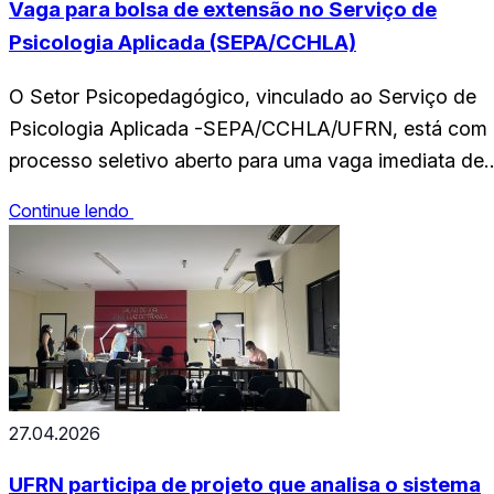
Vaga para bolsa de extensão no Serviço de
Psicologia Aplicada (SEPA/CCHLA)
O Setor Psicopedagógico, vinculado ao Serviço de
Psicologia Aplicada -SEPA/CCHLA/UFRN, está com
processo seletivo aberto para uma vaga imediata de
bolsista. A oportunidade é destinada a estudantes do
Continue lendo
curso de Pedagogia da UFRN, com atuação no turno
da manhã (segunda, terça, quarta e sexta) e no turno
da tarde (quinta-feira). A bolsa é de extensão,…
27.04.2026
UFRN participa de projeto que analisa o sistema