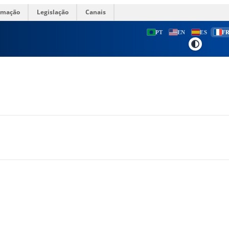
ormação
Legislação
Canais
PT
EN
ES
F