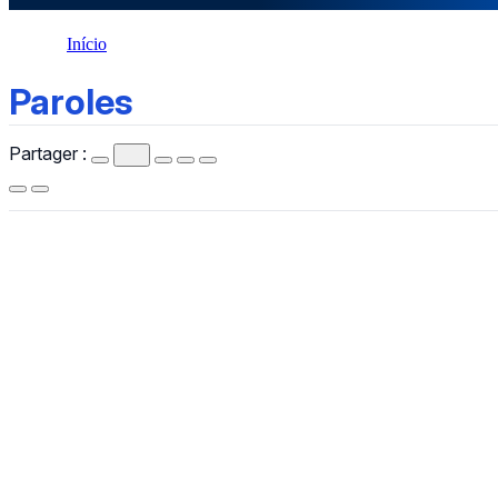
Início
Paroles
Paroles
Partager :
CCHLA
Centro de Ciências Humanas,
Letras e Artes
Instagram
WhatsApp
(84) 3342-2243
/
(84) 99193-6154 (WhatsApp)
secretariacchla@gmail.com
Av. Sen. Salgado Filho, 3000, Lagoa Nova, Natal/RN, CEP