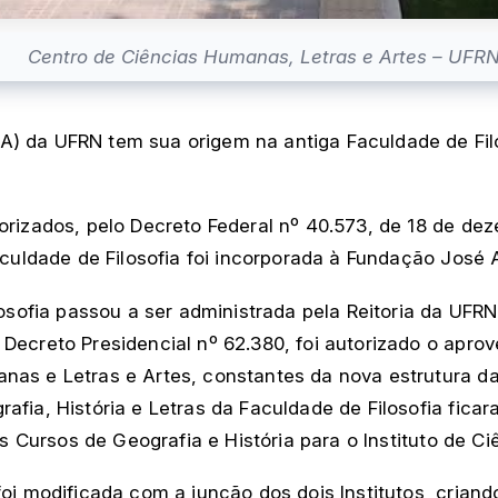
Centro de Ciências Humanas, Letras e Artes – UFRN
A) da UFRN tem sua origem na antiga Faculdade de Fil
torizados, pelo Decreto Federal nº 40.573, de 18 de d
aculdade de Filosofia foi incorporada à Fundação José 
losofia passou a ser administrada pela Reitoria da UFR
Decreto Presidencial nº 62.380, foi autorizado o apro
nas e Letras e Artes, constantes da nova estrutura d
afia, História e Letras da Faculdade de Filosofia fic
 os Cursos de Geografia e História para o Instituto de 
foi modificada com a junção dos dois Institutos, crian