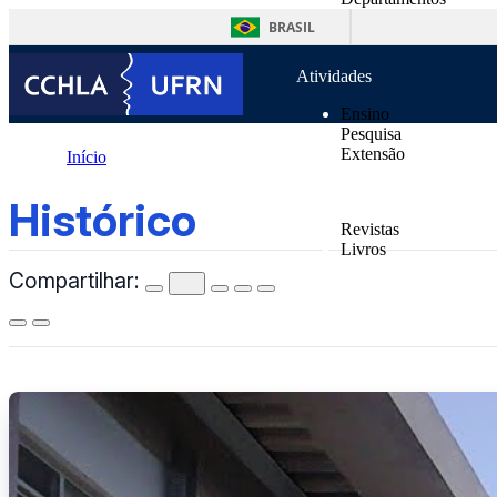
o
Unidades Suplementa
conteúdo
BRASIL
Normas
Atividades
Ensino
Pesquisa
Extensão
Início
Publicações
Histórico
Histórico
Revistas
Livros
Compartilhar:
Notícias
Contatos