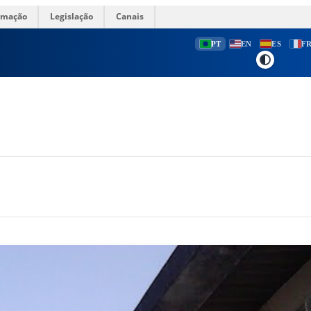
ormação
Legislação
Canais
PT
EN
ES
F