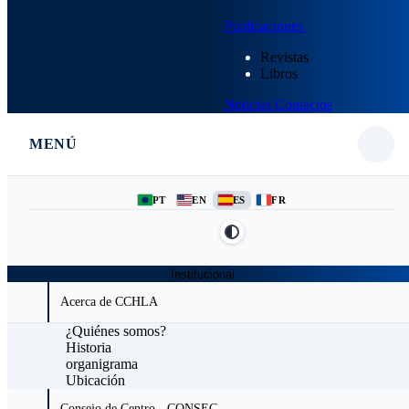
Publicaciones
Revistas
Libros
Noticias
Contactos
MENÚ
PT
EN
ES
FR
Institucional
Acerca de CCHLA
¿Quiénes somos?
Historia
organigrama
Ubicación
Consejo de Centro - CONSEC