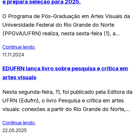
e prepara seleção para 2025.
O Programa de Pós-Graduação em Artes Visuais da
Universidade Federal do Rio Grande do Norte
(PPGVA/UFRN) realiza, nesta sexta-feira (1), a
instalação do Colegiado do Curso. Esta sessão
Continue lendo
ordinária marca a primeira reunião do colegiado do
11.11.2024
PPGVA e conta com a participação de docentes
vinculados ao programa, do diretor do Centro de
EDUFRN lança livro sobre pesquisa e crítica em
Ciências Humanas Letras…
artes visuais
Nesta segunda-feira, 11, foi publicado pela Editora da
UFRN (Edufrn), o livro Pesquisa e crítica em artes
visuais: conexões a partir do Rio Grande do Norte,
Paraíba e Pernambuco, organizado pela professora d
Continue lendo
UFRN, Fabíola Alves. A publicação reúne reflexões
22.05.2025