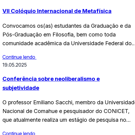
sobre artes visuais e múltiplas linguagens, com foco
nos contextos das produções e práticas artísticas…
VII Colóquio Internacional de Metafísica
Convocamos os(as) estudantes da Graduação e da
Pós-Graduação em Filosofia, bem como toda
comunidade acadêmica da Universidade Federal do
Rio Grande do Norte, para se inscrever e prestigiar o
Continue lendo
VII Colóquio Internacional de Metafísica. De 16 a 18
19.05.2025
de junho de 2025, o evento propõe uma reflexão
sobre “A Metafísica em Tempos Extremos”, com
Conferência sobre neoliberalismo e
questões ligadas…
subjetividade
O professor Emiliano Sacchi, membro da Universidad
Nacional de Comahue e pesquisador do CONICET,
que atualmente realiza um estágio de pesquisa no
PPGFIL da UFRN, ministrará no dia 27 de maio a
Continue lendo