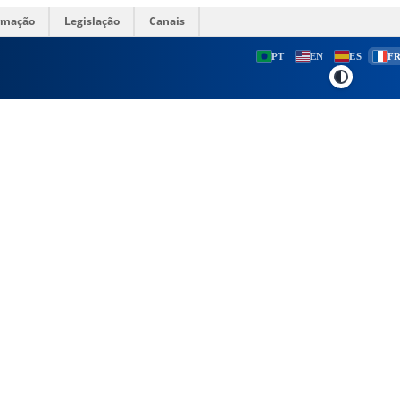
ormação
Legislação
Canais
PT
EN
ES
F