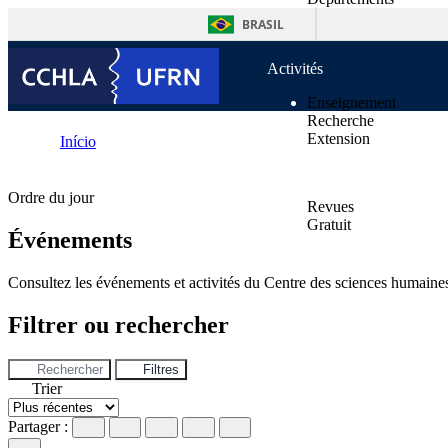
contenu
Unités supplémentair
BRASIL
Normes
Activités
Enseignement
Recherche
Extension
Início
Publications
Événements
Ordre du jour
Revues
Gratuit
Événements
Nouvelles
Contacts
Consultez les événements et activités du Centre des sciences humaines, 
Filtrer ou rechercher
Rechercher
Filtres
Trier
Partager :