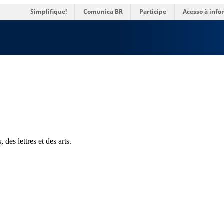
es
Simplifique!
Comunica BR
Participe
Acesso à inf
des lettres et des arts.