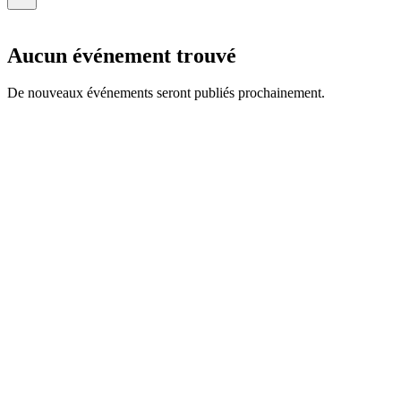
Aucun événement trouvé
De nouveaux événements seront publiés prochainement.
CCHLA
Centro de Ciências Humanas,
Letras e Artes
Instagram
WhatsApp
© 2026 CCHLA · Centro de Ciências Humanas, Letras e Artes · Todos os dire