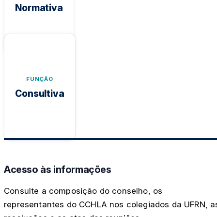
acadêmico e administrativo do Centro.
Normativa
CONSULTIVA
Função de emitir pareceres e recomendações
sobre assuntos de interesse do Centro perante
FUNÇÃO
a Reitoria e demais instâncias da universidade.
Consultiva
Acesso às informações
Consulte a composição do conselho, os
representantes do CCHLA nos colegiados da UFRN, a