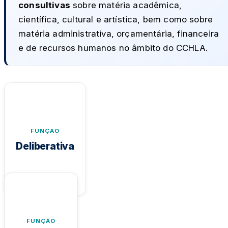
consultivas
sobre matéria acadêmica,
científica, cultural e artística, bem como sobre
matéria administrativa, orçamentária, financeira
e de recursos humanos no âmbito do CCHLA.
DELIBERATIVA
Capacidade de tomar decisões vinculantes
sobre matérias acadêmicas, administrativas,
FUNÇÃO
orçamentárias, financeiras e de recursos
Deliberativa
humanos no âmbito do CCHLA.
NORMATIVA
Atribuição de elaborar, aprovar e regulamentar
normas internas que orientam o funcionamento
FUNÇÃO