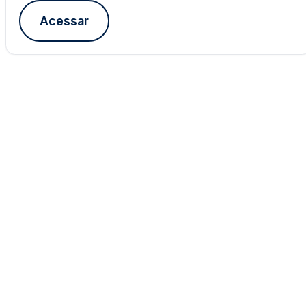
Acessar
CCHLA
Centro de Ciências Humanas,
Letras e Artes
Instagram
WhatsApp
(84) 3342-2243
/
(84) 99193-6154 (WhatsApp)
secretariacchla@gmail.com
Av. Sen. Salgado Filho, 3000, Lagoa Nova, Natal/RN, CEP
59078-970.
Campus Universitário Central, Prédio Administrativo do
CCHLA.