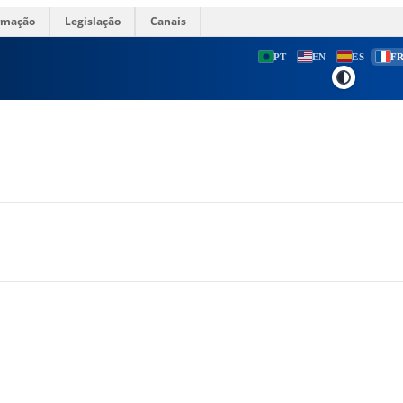
ormação
Legislação
Canais
PT
EN
ES
F