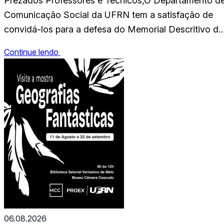
Prezados Professores e Técnicos,O Departamento d
Comunicação Social da UFRN tem a satisfação de
convidá-los para a defesa do Memorial Descritivo da
Profa Dra Maria Angela Pavan.A defesa do Memorial
Continue lendo
é requisito necessário à promoção a professor titular
na carreira do Magistério Superior, no âmbito do
Poder Executivo Federal, nos termos da Resolução
nº021/2023-CONSEPE, 19…
06.08.2026