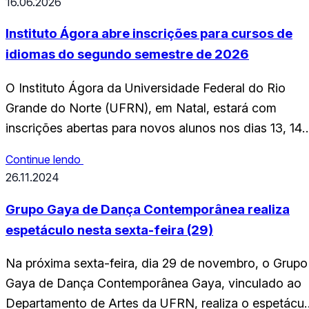
16.06.2026
Instituto Ágora abre inscrições para cursos de
idiomas do segundo semestre de 2026
O Instituto Ágora da Universidade Federal do Rio
Grande do Norte (UFRN), em Natal, estará com
inscrições abertas para novos alunos nos dias 13, 14 
15 de julho de 2026. Os interessados devem consulta
Continue lendo
o calendário disponível no item 7 do edital. No
26.11.2024
segundo semestre letivo de 2026, serão ofertados
cursos regulares presenciais de…
Grupo Gaya de Dança Contemporânea realiza
espetáculo nesta sexta-feira (29)
Na próxima sexta-feira, dia 29 de novembro, o Grupo
Gaya de Dança Contemporânea Gaya, vinculado ao
Departamento de Artes da UFRN, realiza o espetácul