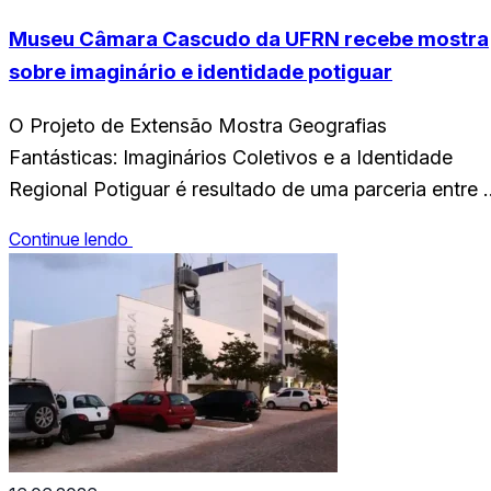
Museu Câmara Cascudo da UFRN recebe mostra
sobre imaginário e identidade potiguar
O Projeto de Extensão Mostra Geografias
Fantásticas: Imaginários Coletivos e a Identidade
Regional Potiguar é resultado de uma parceria entre 
Setor de Estudos Ambientais e a Biblioteca Setorial
Continue lendo
Veríssimo de Melo do Museu Câmara Cascudo
(MCC), da Universidade Federal do Rio Grande do
Norte (UFRN). A mostra será realizada de 11 de
agosto a 25 de setembro,…