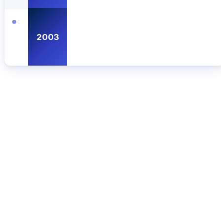
2003
CCHLA
Centro de Ciências Humanas,
Letras e Artes
Instagram
WhatsApp
(84) 3342-2243
/
(84) 99193-6154 (WhatsApp)
secretariacchla@gmail.com
Av. Sen. Salgado Filho, 3000, Lagoa Nova, Natal/RN, CEP
59078-970.